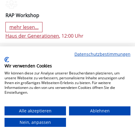
RAP Workshop
mehr lesen...
Haus der Generationen
, 12:00 Uhr
Datenschutzbestimmungen
Wir verwenden Cookies
Wir können diese zur Analyse unserer Besucherdaten platzieren, um
unsere Webseite zu verbessern, personalisierte Inhalte anzuzeigen und
Ihnen ein großartiges Webseiten-Erlebnis zu bieten. Für weitere
Informationen zu den von uns verwendeten Cookies öffnen Sie die
Einstellungen.
11. Oktober 2024 19:30 (Freitag)
Alle akzeptieren
Ablehnen
Nein, anpassen
Bühne Frei!
mehr lesen...