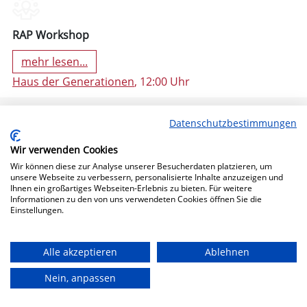
RAP Workshop
mehr lesen...
Haus der Generationen
, 12:00 Uhr
Datenschutzbestimmungen
Wir verwenden Cookies
Wir können diese zur Analyse unserer Besucherdaten platzieren, um
unsere Webseite zu verbessern, personalisierte Inhalte anzuzeigen und
Ihnen ein großartiges Webseiten-Erlebnis zu bieten. Für weitere
Informationen zu den von uns verwendeten Cookies öffnen Sie die
Einstellungen.
11. Oktober 2024 19:30 (Freitag)
Alle akzeptieren
Ablehnen
Nein, anpassen
Bühne Frei!
mehr lesen...