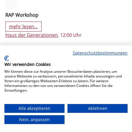
RAP Workshop
mehr lesen...
Haus der Generationen
, 12:00 Uhr
Datenschutzbestimmungen
Wir verwenden Cookies
Wir können diese zur Analyse unserer Besucherdaten platzieren, um
unsere Webseite zu verbessern, personalisierte Inhalte anzuzeigen und
Ihnen ein großartiges Webseiten-Erlebnis zu bieten. Für weitere
Informationen zu den von uns verwendeten Cookies öffnen Sie die
Einstellungen.
11. Oktober 2024 19:30 (Freitag)
Alle akzeptieren
Ablehnen
Nein, anpassen
Bühne Frei!
mehr lesen...