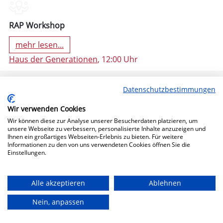
RAP Workshop
mehr lesen...
Haus der Generationen
, 12:00 Uhr
Datenschutzbestimmungen
Wir verwenden Cookies
Wir können diese zur Analyse unserer Besucherdaten platzieren, um
unsere Webseite zu verbessern, personalisierte Inhalte anzuzeigen und
Ihnen ein großartiges Webseiten-Erlebnis zu bieten. Für weitere
Informationen zu den von uns verwendeten Cookies öffnen Sie die
Einstellungen.
11. Oktober 2024 19:30 (Freitag)
Alle akzeptieren
Ablehnen
Nein, anpassen
Bühne Frei!
mehr lesen...