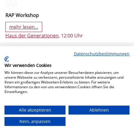
RAP Workshop
mehr lesen...
Haus der Generationen
, 12:00 Uhr
Datenschutzbestimmungen
Wir verwenden Cookies
Wir können diese zur Analyse unserer Besucherdaten platzieren, um
unsere Webseite zu verbessern, personalisierte Inhalte anzuzeigen und
Ihnen ein großartiges Webseiten-Erlebnis zu bieten. Für weitere
Informationen zu den von uns verwendeten Cookies öffnen Sie die
Einstellungen.
11. Oktober 2024 19:30 (Freitag)
Alle akzeptieren
Ablehnen
Nein, anpassen
Bühne Frei!
mehr lesen...