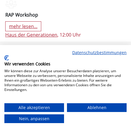
RAP Workshop
mehr lesen...
Haus der Generationen
, 12:00 Uhr
Datenschutzbestimmungen
Wir verwenden Cookies
Wir können diese zur Analyse unserer Besucherdaten platzieren, um
unsere Webseite zu verbessern, personalisierte Inhalte anzuzeigen und
Ihnen ein großartiges Webseiten-Erlebnis zu bieten. Für weitere
Informationen zu den von uns verwendeten Cookies öffnen Sie die
Einstellungen.
11. Oktober 2024 19:30 (Freitag)
Alle akzeptieren
Ablehnen
Nein, anpassen
Bühne Frei!
mehr lesen...