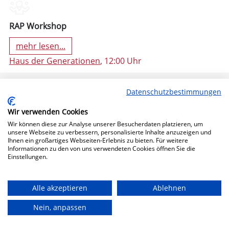
RAP Workshop
mehr lesen...
Haus der Generationen
, 12:00 Uhr
Datenschutzbestimmungen
Wir verwenden Cookies
Wir können diese zur Analyse unserer Besucherdaten platzieren, um
unsere Webseite zu verbessern, personalisierte Inhalte anzuzeigen und
Ihnen ein großartiges Webseiten-Erlebnis zu bieten. Für weitere
Informationen zu den von uns verwendeten Cookies öffnen Sie die
Einstellungen.
11. Oktober 2024 19:30 (Freitag)
Alle akzeptieren
Ablehnen
Nein, anpassen
Bühne Frei!
mehr lesen...