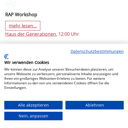
RAP Workshop
mehr lesen...
Haus der Generationen
, 12:00 Uhr
Datenschutzbestimmungen
Wir verwenden Cookies
Wir können diese zur Analyse unserer Besucherdaten platzieren, um
unsere Webseite zu verbessern, personalisierte Inhalte anzuzeigen und
Ihnen ein großartiges Webseiten-Erlebnis zu bieten. Für weitere
Informationen zu den von uns verwendeten Cookies öffnen Sie die
Einstellungen.
11. Oktober 2024 19:30 (Freitag)
Alle akzeptieren
Ablehnen
Nein, anpassen
Bühne Frei!
mehr lesen...