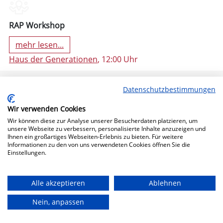
RAP Workshop
mehr lesen...
Haus der Generationen
, 12:00 Uhr
Datenschutzbestimmungen
Wir verwenden Cookies
Wir können diese zur Analyse unserer Besucherdaten platzieren, um
unsere Webseite zu verbessern, personalisierte Inhalte anzuzeigen und
Ihnen ein großartiges Webseiten-Erlebnis zu bieten. Für weitere
Informationen zu den von uns verwendeten Cookies öffnen Sie die
Einstellungen.
11. Oktober 2024 19:30 (Freitag)
Alle akzeptieren
Ablehnen
Nein, anpassen
Bühne Frei!
mehr lesen...