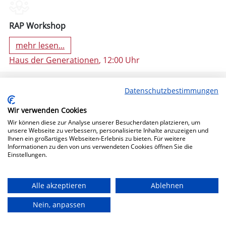
RAP Workshop
mehr lesen...
Haus der Generationen
, 12:00 Uhr
Datenschutzbestimmungen
Wir verwenden Cookies
Wir können diese zur Analyse unserer Besucherdaten platzieren, um
unsere Webseite zu verbessern, personalisierte Inhalte anzuzeigen und
Ihnen ein großartiges Webseiten-Erlebnis zu bieten. Für weitere
Informationen zu den von uns verwendeten Cookies öffnen Sie die
Einstellungen.
11. Oktober 2024 19:30 (Freitag)
Alle akzeptieren
Ablehnen
Nein, anpassen
Bühne Frei!
mehr lesen...