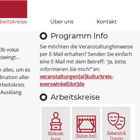
beitskreise
Über uns
Kontakt
Programm Info
Sie möchten die Veranstaltunghinweise
Ob vokal
per E-Mail erhalten? Senden Sie einfach
)wingt...
eine E-Mail mit dem Betreff:
“Ja, bitte,
informieren Sie mich!”
an:
 alles, um es
veranstaltungen[at]kulturkreis-
ination aller
everswinkel[dot]de
rbeitskreis
 Ausklang
Arbeitskreise
Kabarett &
Bildende
"Bühne frei!"
Theater
Kunst