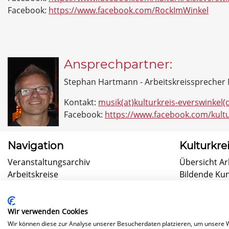
Facebook:
https://www.facebook.com/RockImWinkel
Ansprechpartner:
Stephan Hartmann - Arbeitskreissprecher
Kontakt:
musik(at)kulturkreis-everswinkel(
Facebook:
https://www.facebook.com/kultu
Navigation
Kulturkre
Veranstaltungsarchiv
Übersicht Ar
Arbeitskreise
Bildende Ku
Über uns
"Bühne frei!"
Kontakt
Kabarett & T
Kinder & Jug
Wir verwenden Cookies
Musik
Wir können diese zur Analyse unserer Besucherdaten platzieren, um unsere We