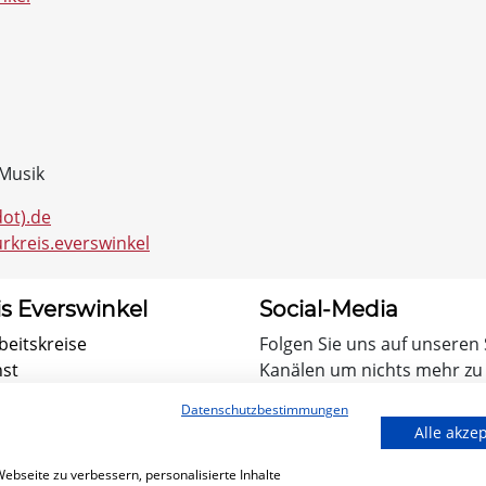
 Musik
dot).de
rkreis.everswinkel
is Everswinkel
Social-Media
beitskreise
Folgen Sie uns auf unseren
nst
Kanälen um nichts mehr zu
Datenschutzbestimmungen
heater
Alle akze
endliche
bseite zu verbessern, personalisierte Inhalte