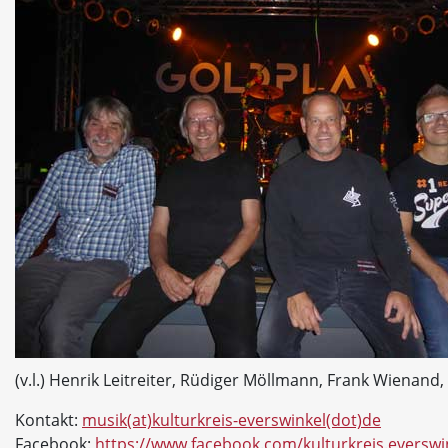
(v.l.) Henrik Leitreiter, Rüdiger Möllmann, Frank Wienan
Kontakt:
musik(at)kulturkreis-everswinkel(dot)de
Facebook:
https://www.facebook.com/kulturkreis.everswi