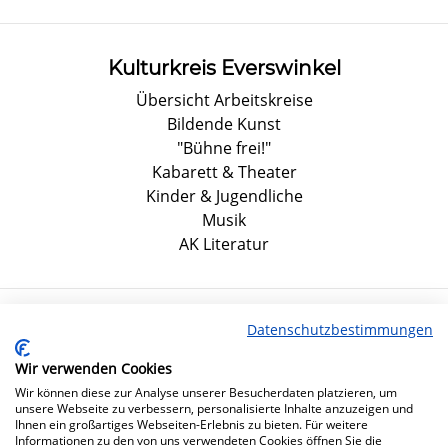
Kulturkreis Everswinkel
Übersicht Arbeitskreise
Bildende Kunst
"Bühne frei!"
Kabarett & Theater
Kinder & Jugendliche
Musik
AK Literatur
Datenschutzbestimmungen
Social-Media
Folgen Sie uns auf unseren Social-Media Kanälen um
Wir verwenden Cookies
nichts mehr zu verpassen!
Wir können diese zur Analyse unserer Besucherdaten platzieren, um
unsere Webseite zu verbessern, personalisierte Inhalte anzuzeigen und
Ihnen ein großartiges Webseiten-Erlebnis zu bieten. Für weitere
Informationen zu den von uns verwendeten Cookies öffnen Sie die