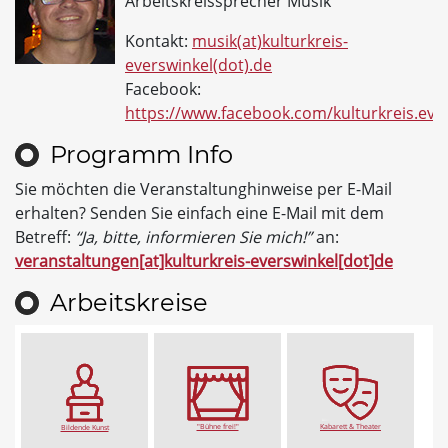
Arbeitskreissprecher Musik
Kontakt:
musik(at)kulturkreis-
everswinkel(dot).de
Facebook:
https://www.facebook.com/kulturkreis.eve
Programm Info
Sie möchten die Veranstaltunghinweise per E-Mail
erhalten? Senden Sie einfach eine E-Mail mit dem
Betreff:
“Ja, bitte, informieren Sie mich!”
an:
veranstaltungen[at]kulturkreis-everswinkel[dot]de
Arbeitskreise
"Bühne frei!"
Kabarett & Theater
Bildende Kunst