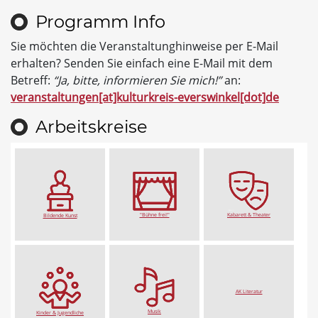
Programm Info
Sie möchten die Veranstaltunghinweise per E-Mail
erhalten? Senden Sie einfach eine E-Mail mit dem
Betreff:
“Ja, bitte, informieren Sie mich!”
an:
veranstaltungen[at]kulturkreis-everswinkel[dot]de
Arbeitskreise
"Bühne frei!"
Kabarett & Theater
Bildende Kunst
AK Literatur
Musik
Kinder & Jugendliche